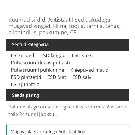
Kuumad sildid: Antistaatilised aukudega
mugavad kingad, Hiina, tootja, tarnija, tehas,
allahindlus, pakkumine, CE
Seotud kategooria
ESD riided
ESD kingad
ESD suss
Puhasruumi klaasipuhasti
Puhasruumi pühkimine
Kleepuvad matid
ESD pintsetid
ESD Mat
ESD salv
ESD juhataja
Saada päring
Palun esitage oma päring allolevas vormis. Vastame
teile 24 tunni jooksul.