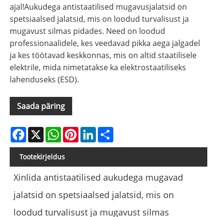
ajal!Aukudega antistaatilised mugavusjalatsid on
spetsiaalsed jalatsid, mis on loodud turvalisust ja
mugavust silmas pidades. Need on loodud
professionaalidele, kes veedavad pikka aega jalgadel
ja kes töötavad keskkonnas, mis on altid staatilisele
elektrile, mida nimetatakse ka elektrostaatiliseks
lahenduseks (ESD).
Saada päring
Facebook
X
WhatsApp
Pinterest
LinkedIn
Share
Tootekirjeldus
Xinlida antistaatilised aukudega mugavad
jalatsid on spetsiaalsed jalatsid, mis on
loodud turvalisust ja mugavust silmas