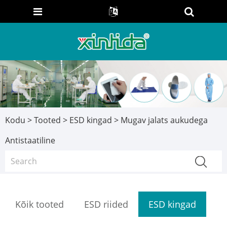
Kodu
>
Tooted
>
ESD kingad
> Mugav jalats aukudega
Antistaatiline
Kõik tooted
ESD riided
ESD kingad