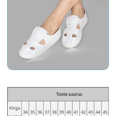
Toote suurus
Kinga
34
35
36
37
38
39
40
41
42
43
44
45
46