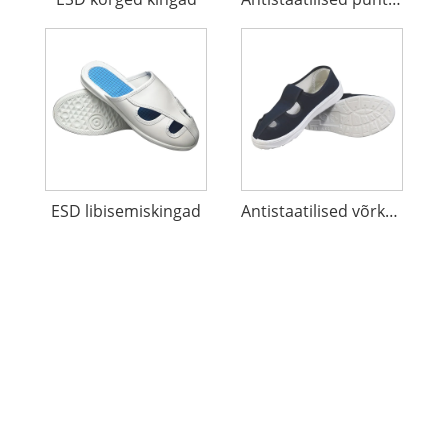
ESD libisemiskingad
Antistaatilised võrkkangast kingad