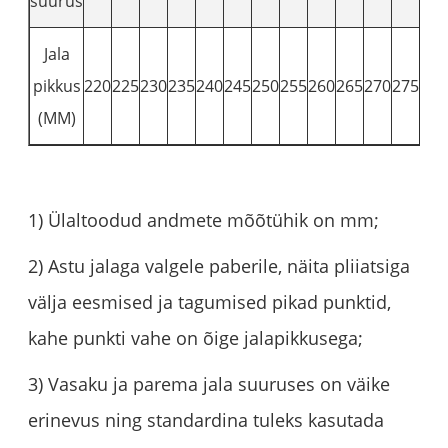
suurus
Jala
pikkus
220
225
230
235
240
245
250
255
260
265
270
275
280
(MM)
1) Ülaltoodud andmete mõõtühik on mm;
2) Astu jalaga valgele paberile, näita pliiatsiga
välja eesmised ja tagumised pikad punktid,
kahe punkti vahe on õige jalapikkusega;
3) Vasaku ja parema jala suuruses on väike
erinevus ning standardina tuleks kasutada