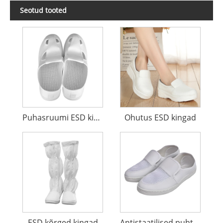
Seotud tooted
Puhasruumi ESD kingad
Ohutus ESD kingad
ESD kõrged kingad
Antistaatilised puhta ruumi kingad