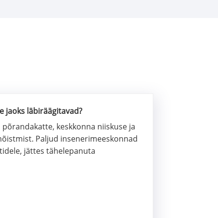
e jaoks läbiräägitavad?
va põrandakatte, keskkonna niiskuse ja
 mõistmist. Paljud insenerimeeskonnad
dele, jättes tähelepanuta