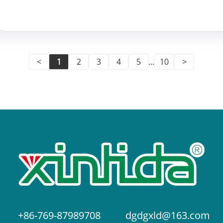
<
1
2
3
4
5
...
10
>
+86-769-87989708
dgdgxld@163.com