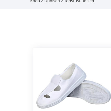
Kodu
>
Uudised
> Tööstusuudised