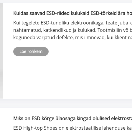
Kuidas saavad ESD-riided kulukaid ESD-tõrkeid ära h
Kui tegelete ESD-tundliku elektroonikaga, teate juba k
nähtamatud, katkendlikud ja kulukad. Tootmisliin võib 
koguneda varjatud defekte, mis ilmnevad, kui klient n
Loe rohkem
Miks on ESD kõrge ülaosaga kingad olulised elektrosta
ESD High-top Shoes on elektrostaatilise lahenduse ka