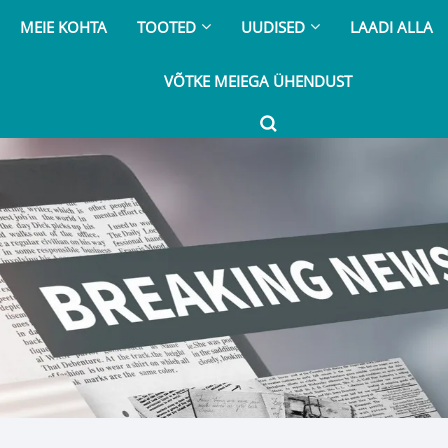
MEIE KOHTA
TOOTED
UUDISED
LAADI ALLA
VÕTKE MEIEGA ÜHENDUST