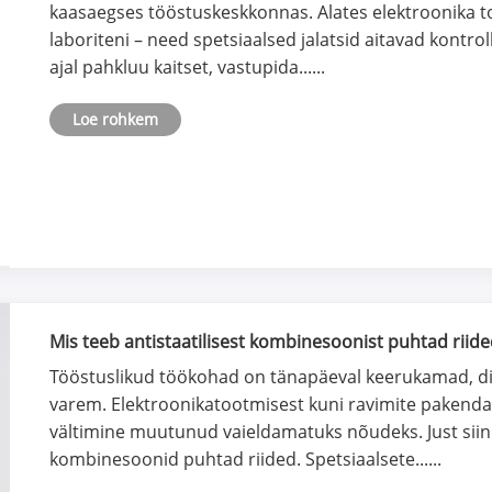
kaasaegses tööstuskeskkonnas. Alates elektroonika t
laboriteni – need spetsiaalsed jalatsid aitavad kontroll
ajal pahkluu kaitset, vastupida......
Loe rohkem
Mis teeb antistaatilisest kombinesoonist puhtad rii
hädavajalikuks?
Tööstuslikud töökohad on tänapäeval keerukamad, di
varem. Elektroonikatootmisest kuni ravimite pakendam
vältimine muutunud vaieldamatuks nõudeks. Just siin
kombinesoonid puhtad riided. Spetsiaalsete......