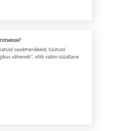
protsesse?
amatuid seadmerikkeid, tüütuid
agikus väheneb", võib vaikiv süüdlane