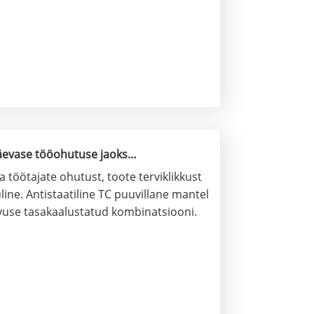
päevase tööohutuse jaoks
 töötajate ohutust, toote terviklikkust
uline. Antistaatiline TC puuvillane mantel
vuse tasakaalustatud kombinatsiooni.