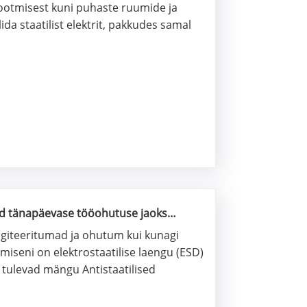
ootmisest kuni puhaste ruumide ja
ida staatilist elektrit, pakkudes samal
ded tänapäevase tööohutuse jaoks
giteeritumad ja ohutum kui kunagi
iseni on elektrostaatilise laengu (ESD)
 tulevad mängu Antistaatilised