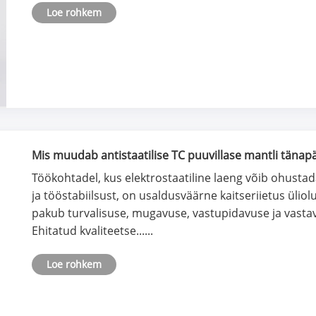
Loe rohkem
Mis muudab antistaatilise TC puuvillase mantli täna
hädavajalikuks?
Töökohtadel, kus elektrostaatiline laeng võib ohustada
ja tööstabiilsust, on usaldusväärne kaitseriietus üliol
pakub turvalisuse, mugavuse, vastupidavuse ja vasta
Ehitatud kvaliteetse......
Loe rohkem