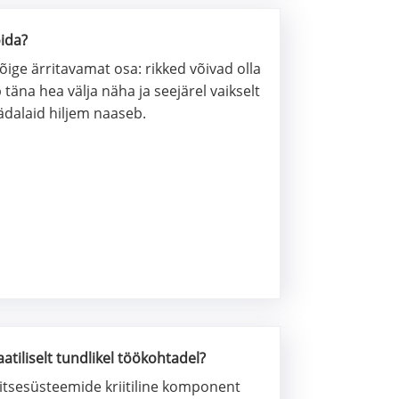
oida?
õige ärritavamat osa: rikked võivad olla
täna hea välja näha ja seejärel vaikselt
ädalaid hiljem naaseb.
atiliselt tundlikel töökohtadel?
itsesüsteemide kriitiline komponent