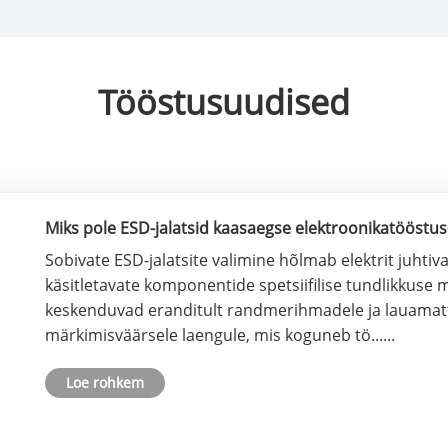
Tööstusuudised
Miks pole ESD-jalatsid kaasaegse elektroonikatööstus
Sobivate ESD-jalatsite valimine hõlmab elektrit juhti
käsitletavate komponentide spetsiifilise tundlikkuse
keskenduvad eranditult randmerihmadele ja lauamatti
märkimisväärsele laengule, mis koguneb tö......
Loe rohkem