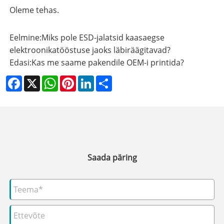
Oleme tehas.
Eelmine:
Miks pole ESD-jalatsid kaasaegse
elektroonikatööstuse jaoks läbiräägitavad?
Edasi:
Kas me saame pakendile OEM-i printida?
Facebook
X
WhatsApp
Pinterest
LinkedIn
Share
Saada päring