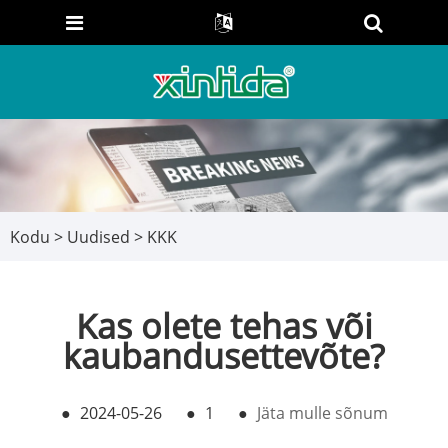
Kodu
>
Uudised
>
KKK
Kas olete tehas või
kaubandusettevõte?
●
2024-05-26
●
1
●
Jäta mulle sõnum