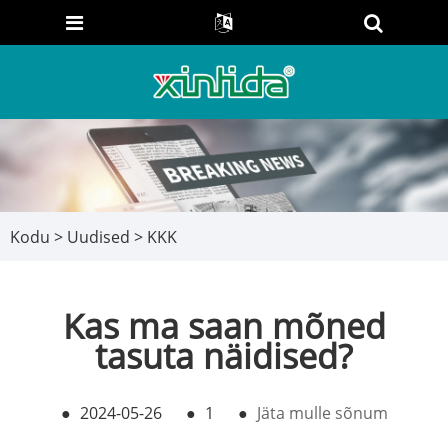
Kodu
>
Uudised
>
KKK
Kas ma saan mõned
tasuta näidised?
●
2024-05-26
●
1
●
Jäta mulle sõnum